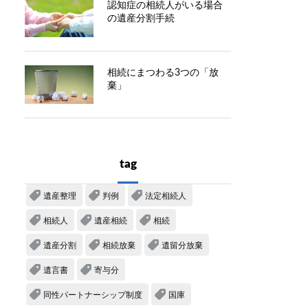
認知症の相続人がいる場合
の遺産分割手続
相続にまつわる3つの「放
棄」
tag
遺産整理
判例
法定相続人
相続人
遺産相続
相続
遺産分割
相続放棄
遺留分放棄
遺言書
寄与分
同性パートナーシップ制度
国庫