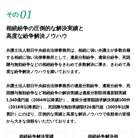
01
その
相続紛争の圧倒的な解決実績と
高度な紛争解決ノウハウ
弁護士法人朝日中央綜合法律事務所は、相続に強い弁護士が多数在籍
する相続に強い法律事務所として、遺産分割紛争、遺留分紛争、死因
贈与無効紛争などの相続紛争をきわめて多数解決に導き、きわめて高
度な紛争解決ノウハウを築いております。
弁護士法人朝日中央綜合法律事務所の遺産分割紛争、遺留分紛争、死
因贈与無効紛争など相続紛争の解決実績は遺産分割取得遺産額実績
1,340億円超（2004年以降累計）、遺留分侵害額請求解決実績100件
（2018年以降累計）、死因贈与無効実績額526億円超（2005年以降
累計）にのぼり、圧倒的な実績と高度な解決ノウハウで依頼者の皆様
から大きな信頼をいただいております。
相続紛争解決実績
相続紛争解決例