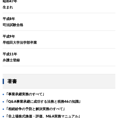
昭和47年
生まれ
平成8年
司法試験合格
平成9年
早稲田大学法学部卒業
平成11年
弁護士登録
著書
｢事業承継実務のすべて｣
｢Q&A事業承継に成功する法務と税務46の知識｣
｢相続紛争の予防と解決実務のすべて｣
｢非上場株式換価・評価、M&A実務マニュアル｣