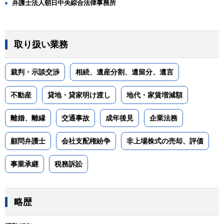
弁護士法人朝日中央綜合法律事務所
取り扱い業務
裁判・示談交渉
相続、遺産分割、遺留分、遺言
不動産
貸地・貸家明け渡し
地代・家賃増減額
離婚、離縁
交通事故
成年後見
企業法務
顧問弁護士
会社支配権紛争
非上場株式の売却、評価
事業承継
税務訴訟
略歴