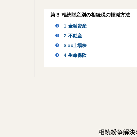
第３ 相続財産別の相続税の軽減方法
１ 金融資産
２ 不動産
３ 非上場株
４ 生命保険
相続紛争解決