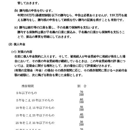
管しておきます。
(b)
贈与税の申告を行います。
年間110万円 (基礎控除額) 以下の贈与なら、申告は必要ありませんが、110 万円を超
える贈与をし、贈与税の申告をして納税を行い贈与の証拠を残すことも 有効です。
(c)
贈与は銀行等の口座を通し、子の名義で保険料を支払います。
贈与する保険料は親が子名義の口座に振込み、子名義の口座から保険料を支払うこ
とで、振込の事実を明確にしておきます。
(2)
個人年金
(イ)
対策の内容
生前に個人年金契約に入ります。 そして、被相続人が年金受給中に相続が発生した場
合において、その後の年金受給権が継続しているときは、この年金受給権の評 価につ
いては、定期金に関する権利として、次の場合に応じて評価減がされます。
(有期の定期金〈年金〉の場合) その残存期間に応じ、その残存期間に受けるべき給付金
額の総額に、次に掲げる割合を乗じた金額とします。