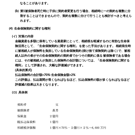
なることがあります。
(b)
第1被保険者死亡時に子供に契約者変更を行う場合、相続時に一の契約を複数に分
割することはできませんので、契約を複数に分けて行うことも検討すべきと考えら
れます。
(4)
生命保険契約に関する権利
(イ)
対策の内容
金融資産を多額に保有している資産家にとって、相続税を軽減するのに有効な生命保
険活用として、「生命保険契約に関する権利」 を使った手法があります。 相続発生時
に被相続人が保険料を負担している生命保険契約 (掛け捨て保険契約 は除く) で、被相
続人以外の者がその生命保険契約の契約者でかつその契約に係る 被保険者である場合
には、その被相続人が負担した保険料の合計額については、「生命保険契約に関する
権利」 として評価され、大幅な評価減ができます。
(具体的算式)
払込保険料の合計額×70%-生命保険金額×2%
この評価は、払込期間が長くなればなるほど、払込保険料の額が多くなればなるほど
評価減の効果は大きくなります。
(ロ)
具体例