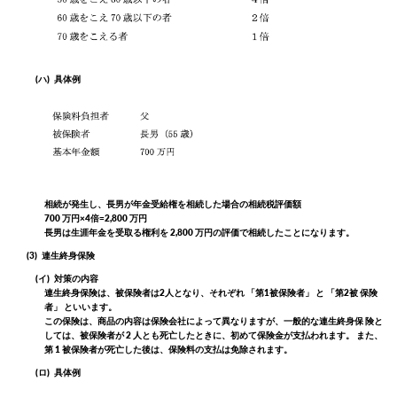
(ハ)
具体例
相続が発生し、長男が年金受給権を相続した場合の相続税評価額
700 万円×4倍=2,800 万円
長男は生涯年金を受取る権利を 2,800 万円の評価で相続したことになります。
(3)
連生終身保険
(イ)
対策の内容
連生終身保険は、被保険者は2人となり、それぞれ 「第1被保険者」 と 「第2被 保険
者」 といいます。
この保険は、商品の内容は保険会社によって異なりますが、一般的な連生終身保 険と
しては、被保険者が 2 人とも死亡したときに、初めて保険金が支払われます。 また、
第 1 被保険者が死亡した後は、保険料の支払は免除されます。
(ロ)
具体例