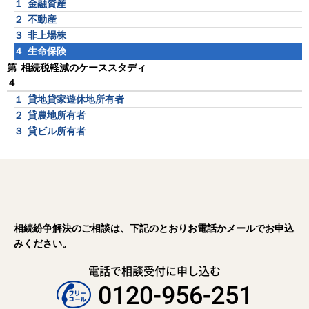
１
金融資産
２
不動産
３
非上場株
４
生命保険
第
相続税軽減のケーススタディ
４
１
貸地貸家遊休地所有者
２
貸農地所有者
３
貸ビル所有者
相続紛争解決のご相談は、下記のとおりお電話かメールでお申込
みください。
電話で相談受付に申し込む
0120-956-251