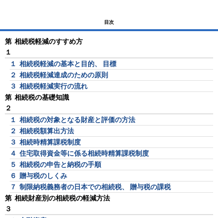
目次
第
相続税軽減のすすめ方
１
１
相続税軽減の基本と目的、 目標
２
相続税軽減達成のための原則
３
相続税軽減実行の流れ
第
相続税の基礎知識
２
１
相続税の対象となる財産と評価の方法
２
相続税額算出方法
３
相続時精算課税制度
４
住宅取得資金等に係る相続時精算課税制度
５
相続税の申告と納税の手順
６
贈与税のしくみ
７
制限納税義務者の日本での相続税、 贈与税の課税
第
相続財産別の相続税の軽減方法
３