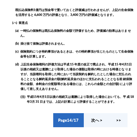
既払込保険料1億円は預金等で置いておくと評価減は行われませんが、上記の生命保険
を活用すると 6,600 万円の評価となり、3,400 万円の評価減となります。
(ハ)
留意点
(a)
一時払の保険料は既払込保険料の金額で評価するため、評価減の効果はありま せ
ん。
(b)
掛け捨て保険は評価されません。
(c)
保険契約につき特約事項があるときは、その特約事項が生じたものとして生命保険
金等を計算します。
(d)
上記生命保険権利の評価方法は平成 15 年度の改正で廃止され、平成 15 年4月1日
以後の相続又は遺贈により取得した場合の価額は取得の時における時価とな りま
すが、当該権利を取得した時において当該契約を解約したとした場合に支払 われ
ることとなる解約返戻金の額(解約返戻金のほかに支払われることとなる前 納保険
料の金額、余剰金の分配額等がある場合には、これらの金額との合計額) により評
価して差し支えありません。
(注)
平成15年4月1日以後の相続又は遺贈により取得した場合においても、平 成 18
年3月 31 日までは、上記の計算により評価することができます。
Page14/17
< 前へ
次へ >
<<
>>