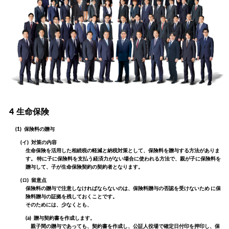
4
生命保険
(1)
保険料の贈与
(イ)
対策の内容
生命保険を活用した相続税の軽減と納税対策として、保険料を贈与する方法がありま
す。 特に子に保険料を支払う経済力がない場合に使われる方法で、親が子に保険料を
贈与して、子が生命保険契約の契約者となります。
(ロ)
留意点
保険料の贈与で注意しなければならないのは、保険料贈与の否認を受けないため に保
険料贈与の証拠を残しておくことです。
そのためには、少なくとも、
(a)
贈与契約書を作成します。
親子間の贈与であっても、契約書を作成し、公証人役場で確定日付印を押印し、保