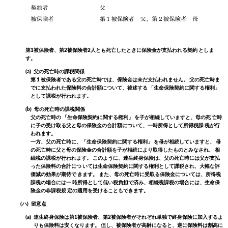
第1被保険者、第2被保険者2人とも死亡したときに保険金が支払われる契約 としま
す。
(a)
父の死亡時の課税関係
第 1 被保険者である父の死亡時では、保険金は未だ支払われません。 父の死亡時ま
でに支払われた保険料の合計額について、後述する 「生命保険契約に関する権利」
として課税が行われます。
(b)
母の死亡時の課税関係
父の死亡時の 「生命保険契約に関する権利」 を子が相続していますと、母の死 亡時
に子の受け取る父と母の保険金の合計額について、一時所得として所得税課 税が行
われます。
一方、父の死亡時に、「生命保険契約に関する権利」 を母が相続していますと、 母
の死亡時に父と母の保険金の合計額を子が相続により取得したものとみなされ、 相
続税の課税が行われます。
このように、連生終身保険は、父の死亡時には父が支払
った保険料の合計につ いては生命保険契約に関する権利として課税され、大幅な評
価減の効果が期待で きます。 また、母の死亡時に受取る保険金については、所得税
課税の場合には一 時所得として低い税負担で済み、相続税課税の場合には、生命保
険金の非課税規 定の適用を受けることもできます。
(ハ)
留意点
(a)
連生終身保険は第1被保険者、第2被保険者がそれぞれ単独で終身保険に加入するよ
りも保険料は安くなります。 但し、被保険者が高齢になると、逆に保険料は割高に