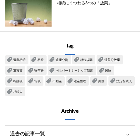
相続にまつわる3つの「放棄」
tag
遺産相続
相続
遺産分割
相続放棄
遺留分放棄
遺言書
寄与分
同性パートナーシップ制度
国庫
相続税
節税
不動産
遺産整理
判例
法定相続人
相続人
Archive