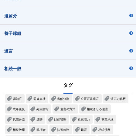
遺留分
養子縁組
遺言
相続一般
タグ
認知症
同族会社
当然分割
公正証書遺言
遺言の解釈
成年後見
死因贈与
遺言の方式
相続させる遺言
代償分割
遺贈
財産管理
意思能力
事業承継
相続放棄
親権者
扶養義務
錯誤
相続債務