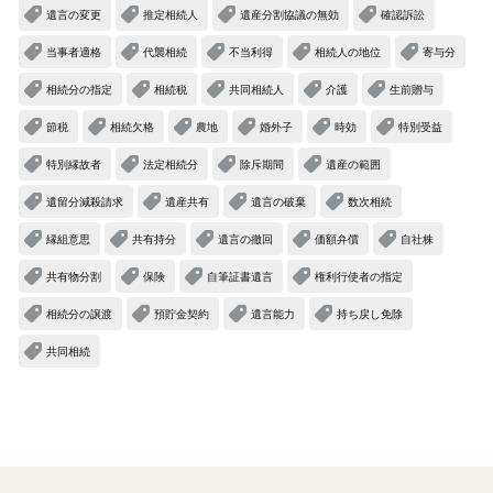
遺言の変更
推定相続人
遺産分割協議の無効
確認訴訟
当事者適格
代襲相続
不当利得
相続人の地位
寄与分
相続分の指定
相続税
共同相続人
介護
生前贈与
節税
相続欠格
農地
婚外子
時効
特別受益
特別縁故者
法定相続分
除斥期間
遺産の範囲
遺留分減殺請求
遺産共有
遺言の破棄
数次相続
縁組意思
共有持分
遺言の撤回
価額弁償
自社株
共有物分割
保険
自筆証書遺言
権利行使者の指定
相続分の譲渡
預貯金契約
遺言能力
持ち戻し免除
共同相続