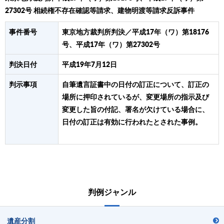
27302号 相続権不存在確認等請求、建物明渡等請求反訴事件
事件番号
東京地方裁判所判決／平成17年（ワ）第18176
号、平成17年（ワ）第27302号
判決日付
平成19年7月12日
判示事項
自筆遺言証書中の日付の訂正について、訂正の
場所に押印されているが、変更場所の指示及び
変更した旨の付記、署名が欠けている場合に、
日付の訂正は有効に行われたとされた事例。
判例ジャンル
遺産分割