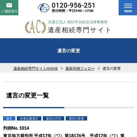
0120-956-251
受付時間：平日9:00～17:00
ご相談受付
MENU
遺言の変更
遺産相続専門サイトHOME
最新判例フォロー
遺言の変更
遺言の変更一覧
遺言
自筆証書遺言
遺言の方式
遺言の変更
判例No. 1014
東京地方裁判所 平成17年（ワ）第18176号、平成17年（ワ）第