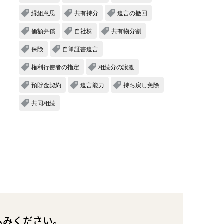
縁組意思
共有持分
遺言の撤回
価額弁償
自社株
共有物分割
保険
自筆証書遺言
権利行使者の指定
相続分の譲渡
預貯金契約
遺言能力
持ち戻し免除
共同相続
込みください。