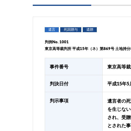
遺言
死因贈与
遺贈
判例No. 1001
東京高等裁判所 平成15年（ネ）第869号 土地持
事件番号
東京高等裁
判決日付
平成15年5
判示事項
遺言者の死
を生じない
され、受贈
とされた事