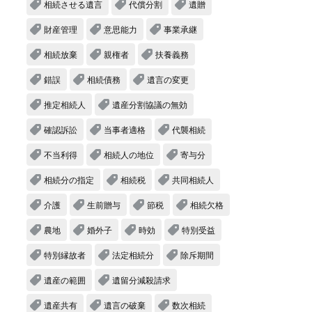
相続させる遺言
代償分割
遺贈
財産管理
意思能力
事業承継
相続放棄
親権者
扶養義務
錯誤
相続債務
遺言の変更
推定相続人
遺産分割協議の無効
確認訴訟
当事者適格
代襲相続
不当利得
相続人の地位
寄与分
相続分の指定
相続税
共同相続人
介護
生前贈与
節税
相続欠格
農地
婚外子
時効
特別受益
特別縁故者
法定相続分
除斥期間
遺産の範囲
遺留分減殺請求
遺産共有
遺言の破棄
数次相続