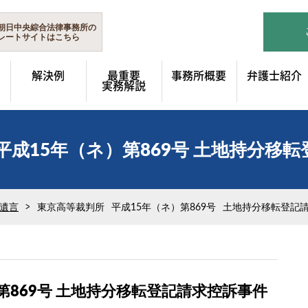
朝日中央綜合法律事務所の
レートサイトはこちら
解決例
最重要
事務所概要
弁護士紹介
実務解説
平成15年（ネ）第869号 土地持分移
遺言
東京高等裁判所 平成15年（ネ）第869号 土地持分移転登記
第869号 土地持分移転登記請求控訴事件