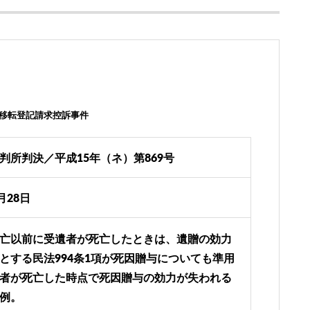
分移転登記請求控訴事件
判所判決／平成15年（ネ）第869号
月28日
亡以前に受遺者が死亡したときは、遺贈の効力
とする民法994条1項が死因贈与についても準用
者が死亡した時点で死因贈与の効力が失われる
例。