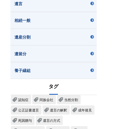
遺言
相続一般
遺産分割
遺留分
養子縁組
タグ
認知症
同族会社
当然分割
公正証書遺言
遺言の解釈
成年後見
死因贈与
遺言の方式