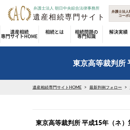
弁護士法人
コーポ
遺産相続
相続とは
相続問題の
解決実績
専門サイトHOME
専門知識
東京高等裁判所 
遺産相続専門サイトHOME
最新判例フォロー
東京高等裁判所 平成15年（ネ）