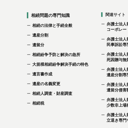
関連サイト
相続問題の専門知識
弁護士法人
相続の法律と手続全般
コーポレー
遺産分割
弁護士法人
民事訴訟専
遺留分
弁護士法人
相続紛争予防と解決の急所
死因贈与無
大規模相続紛争解決手続の特色
弁護士法人
遺言書作成
遺産分割専
遺産の名義変更
弁護士法人
遺留分侵害
相続人調査・財産調査
弁護士法人
相続税
少数非上場
弁護士法人
立退き専門